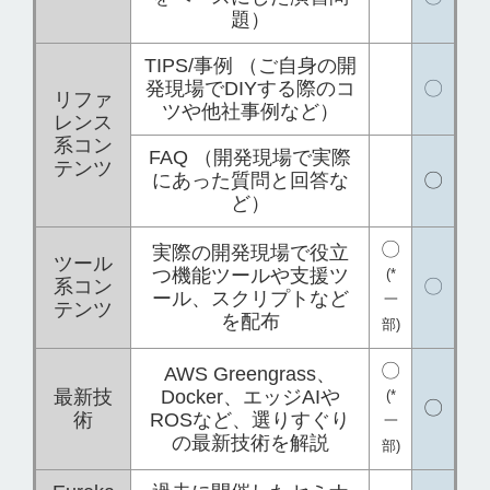
題）
TIPS/事例 （ご自身の開
発現場でDIYする際のコ
〇
リファ
ツや他社事例など）
レンス
系コン
FAQ （開発現場で実際
テンツ
にあった質問と回答な
〇
ど）
〇
実際の開発現場で役立
ツール
つ機能ツールや支援ツ
(*
系コン
〇
ール、スクリプトなど
一
テンツ
を配布
部)
〇
AWS Greengrass、
最新技
Docker、エッジAIや
(*
〇
術
ROSなど、選りすぐり
一
の最新技術を解説
部)