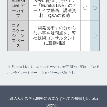
Eureka
過去に開催したセミナ
Live ア
ー『Eureka Live』のア
〇
〇
ーカイ
ーカイブ動画、講演資
ブ
料、Q&Aの視聴
コミュ
「開発技術」の分から
ニケー
ない事や疑問点を、弊
ション
〇
社技術コンサルタント
スペー
に直接相談
ス
※ Eureka Liveは、エクスモーションが定期的に実施している
オンラインセミナー、ウェビナーの名称です。
組込みシステム開発に必要なすべての知識をEureka
Boxで。