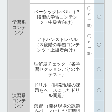
〇
ベーシックレベル （３
(*
段階の学習コンテン
〇
一
学習系
ツ・中級者向け）
部)
コンテ
ンツ
〇
アドバンストレベル
(*
（３段階の学習コンテ
〇
一
ンツ・上級者向け）
部)
理解度チェック （各学
習セクションごとの小
〇
テスト）
ドリル （開発現場の課
題をベースにしたドリ
〇
演習系
ル問題）
コンテ
ンツ
演習 （開発現場の課題
をベースにした演習問
〇