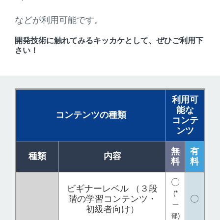
などが利用可能です。
開発技術に触れてみるキッカケとして、ぜひご利用下
さい！
利用可
能な
コンテンツの種類
コンテ
ンツ
無
有
種類
内容
料
料
〇
ビギナーレベル （３段
(*
階の学習コンテンツ・
〇
一
初級者向け）
部)